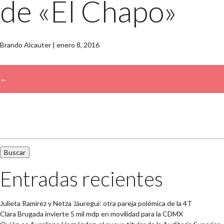
de «El Chapo»
Brando Alcauter
|
enero 8, 2016
←
→
Buscar:
Entradas recientes
Julieta Ramírez y Netza Jáuregui: otra pareja polémica de la 4T
Clara Brugada invierte 5 mil mdp en movilidad para la CDMX