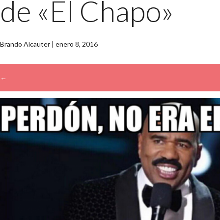
de «El Chapo»
Brando Alcauter
|
enero 8, 2016
←
→