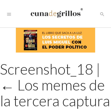
®
menu
search
Screenshot_18
|
←
Los memes de
la tercera captura