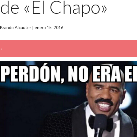
de «El Chapo»
Brando Alcauter
|
enero 15, 2016
←
→