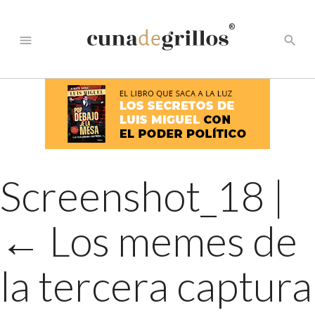
®
menu
search
Screenshot_18
|
←
Los memes de
la tercera captura