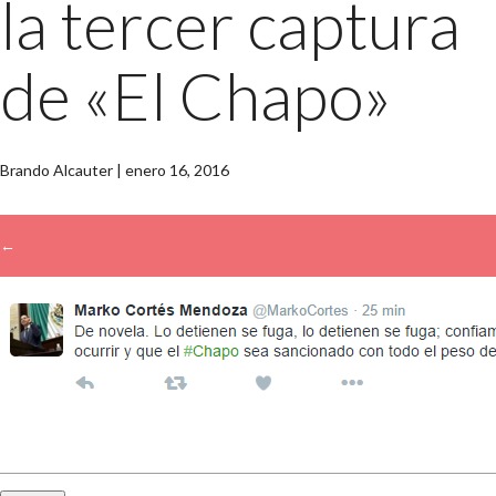
la tercer captura
de «El Chapo»
Brando Alcauter
|
enero 16, 2016
←
→
Buscar: