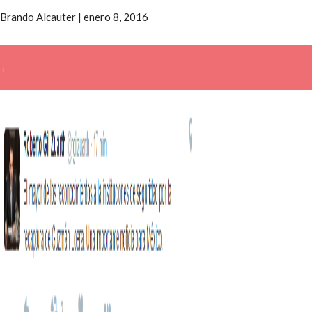
Brando Alcauter
|
enero 8, 2016
←
→