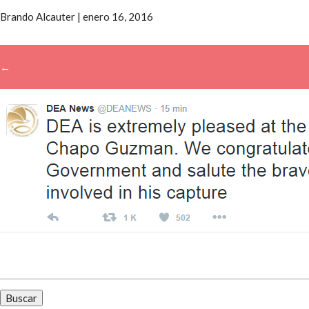
Brando Alcauter
|
enero 16, 2016
←
→
Buscar: