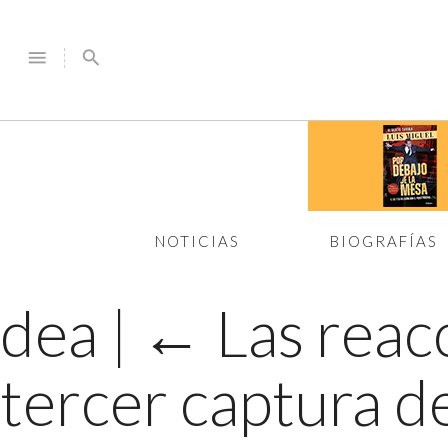
menu
search
NOTICIAS
BIOGRAFÍAS
dea
|
←
Las reacc
tercer captura d