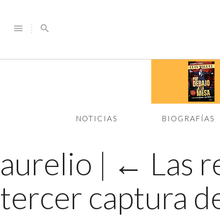
menu
search
NOTICIAS
BIOGRAFÍAS
aurelio
|
←
Las r
tercer captura d