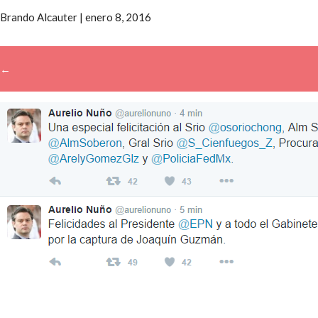
Brando Alcauter
|
enero 8, 2016
←
→
Buscar: