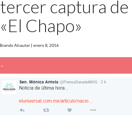
tercer captura de
«El Chapo»
Brando Alcauter
|
enero 8, 2016
←
→
Buscar: