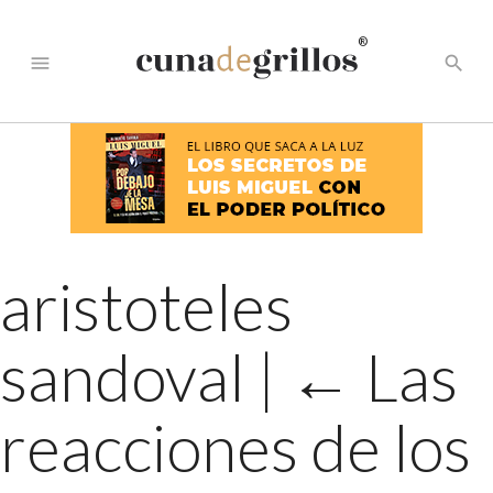
®
menu
search
aristoteles
sandoval
|
←
Las
reacciones de los