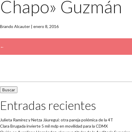
Chapo» Guzmán
Brando Alcauter
|
enero 8, 2016
←
→
Buscar:
Entradas recientes
Julieta Ramírez y Netza Jáuregui: otra pareja polémica de la 4T
Clara Brugada invierte 5 mil mdp en movilidad para la CDMX