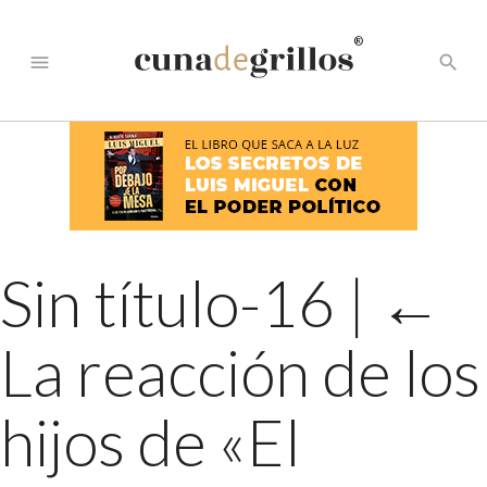
®
menu
search
Sin título-16
|
←
La reacción de los
hijos de «El