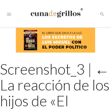
®
menu
search
Screenshot_3
|
←
La reacción de los
hijos de «El