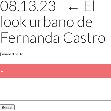
08.13.23
|
←
El
look urbano de
Fernanda Castro
|
enero 8, 2016
←
→
Buscar: