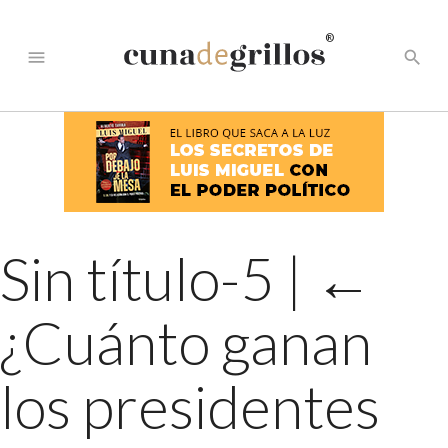
®
menu
search
Sin título-5
|
←
¿Cuánto ganan
los presidentes