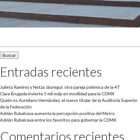
Buscar:
Entradas recientes
Julieta Ramírez y Netza Jáuregui: otra pareja polémica de la 4T
Clara Brugada invierte 5 mil mdp en movilidad para la CDMX
Quién es Aureliano Hernández, el nuevo titular de la Auditoría Superior
de la Federación
Adrián Rubalcava aumenta la percepción positiva del Metro
Adrián Rubalcava entre los favoritos para gobernar la CDMX
Comentarios recientes