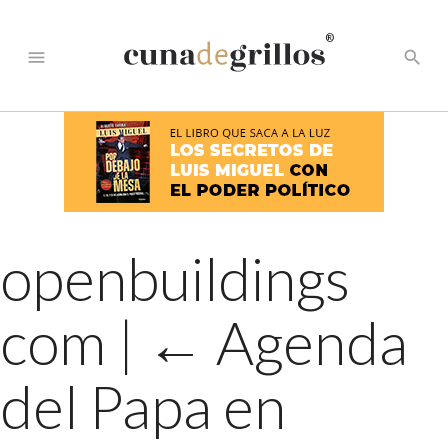
®
menu
search
openbuildings
com
|
←
Agenda
del Papa en