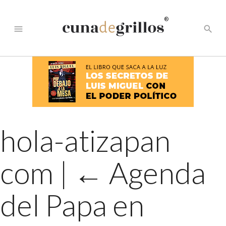
®
menu
search
hola-atizapan
com
|
←
Agenda
del Papa en