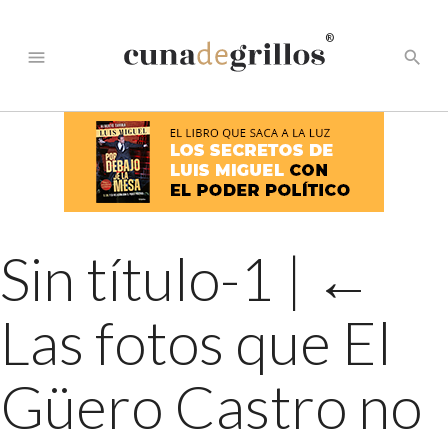
®
menu
search
Sin título-1
|
←
Las fotos que El
Güero Castro no