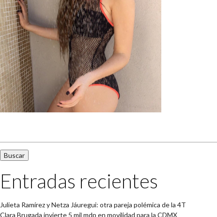
Buscar:
Entradas recientes
Julieta Ramírez y Netza Jáuregui: otra pareja polémica de la 4T
Clara Brugada invierte 5 mil mdp en movilidad para la CDMX