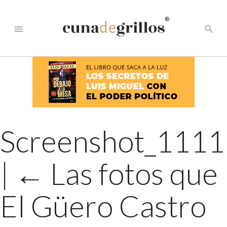
®
menu
search
Screenshot_1111
|
←
Las fotos que
El Güero Castro