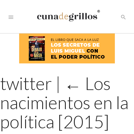
®
menu
search
twitter
|
←
Los
nacimientos en la
política [2015]