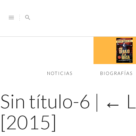
menu
search
NOTICIAS
BIOGRAFÍAS
Sin título-6
|
←
L
[2015]