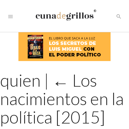
®
menu
search
quien
|
←
Los
nacimientos en la
política [2015]