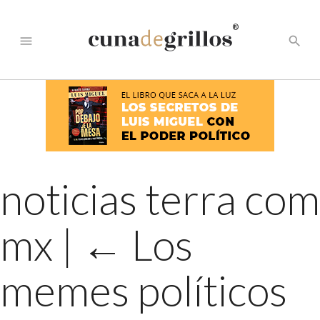
®
menu
search
noticias terra com
mx
|
←
Los
memes políticos