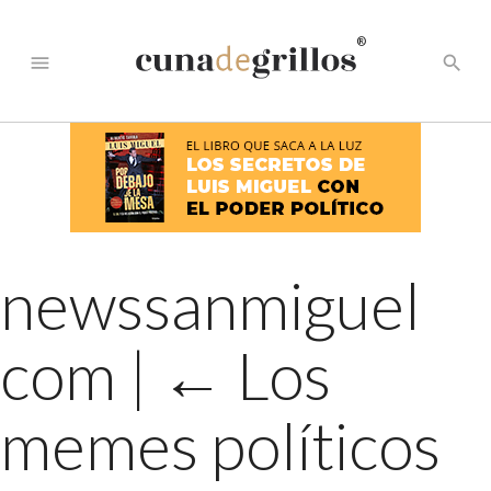
®
menu
search
newssanmiguel
com
|
←
Los
memes políticos