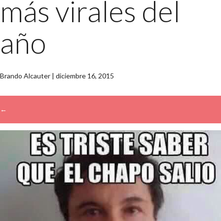
más virales del
año
Brando Alcauter
|
diciembre 16, 2015
←
→