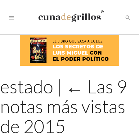
®
menu
search
estado
|
←
Las 9
notas más vistas
de 2015