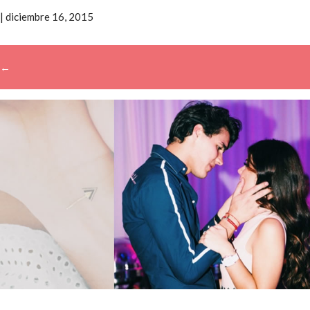
|
diciembre 16, 2015
←
→
Buscar: