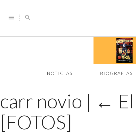
menu
search
NOTICIAS
BIOGRAFÍAS
carr novio
|
←
El
[FOTOS]