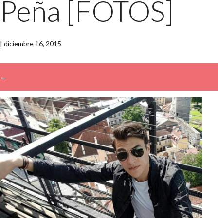
Peña [FOTOS]
|
diciembre 16, 2015
←
→