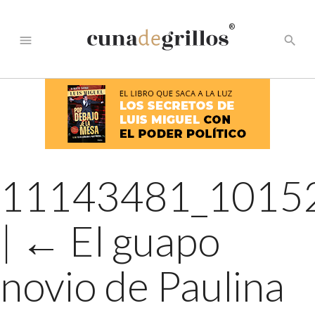
®
menu
search
11143481_1015
|
←
El guapo
novio de Paulina