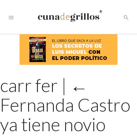
®
menu
search
carr fer
|
←
Fernanda Castro
ya tiene novio