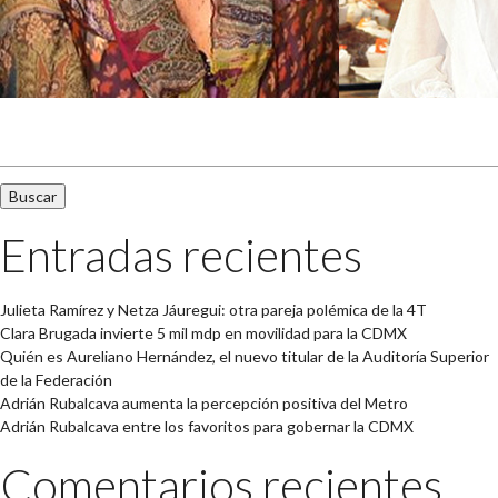
Buscar:
Entradas recientes
Julieta Ramírez y Netza Jáuregui: otra pareja polémica de la 4T
Clara Brugada invierte 5 mil mdp en movilidad para la CDMX
Quién es Aureliano Hernández, el nuevo titular de la Auditoría Superior
de la Federación
Adrián Rubalcava aumenta la percepción positiva del Metro
Adrián Rubalcava entre los favoritos para gobernar la CDMX
Comentarios recientes