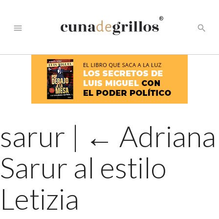
®
menu
search
sarur
|
←
Adriana
Sarur al estilo
Letizia