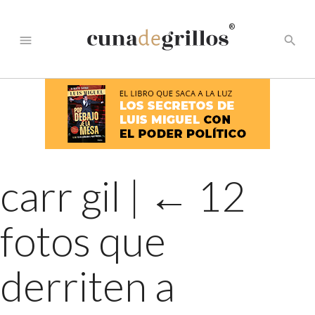
®
menu
search
carr gil
|
←
12
fotos que
derriten a