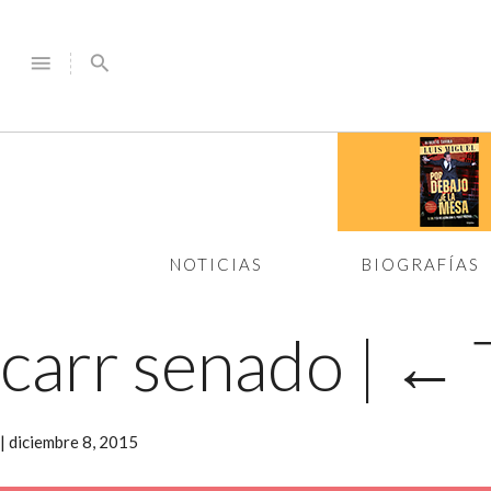
menu
search
NOTICIAS
BIOGRAFÍAS
carr senado
|
←
|
diciembre 8, 2015