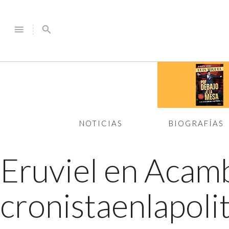
menu
search
NOTICIAS
BIOGRAFÍAS
Eruviel en Acamb
cronistaenlapol