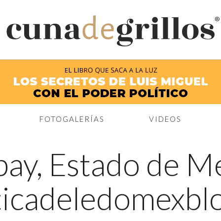
®
FOTOGALERÍAS
VIDEOS
ay, Estado de Mé
iticadeledomexbl