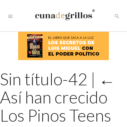
®
menu
search
Sin título-42
|
←
Así han crecido
Los Pinos Teens