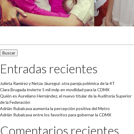
Buscar:
Entradas recientes
Julieta Ramírez y Netza Jáuregui: otra pareja polémica de la 4T
Clara Brugada invierte 5 mil mdp en movilidad para la CDMX
Quién es Aureliano Hernández, el nuevo titular de la Auditoría Superior
de la Federación
Adrián Rubalcava aumenta la percepción positiva del Metro
Adrián Rubalcava entre los favoritos para gobernar la CDMX
Comentarios recientes