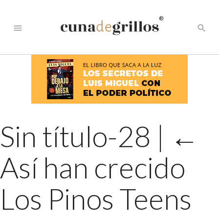
®
menu
search
Sin título-28
|
←
Así han crecido
Los Pinos Teens