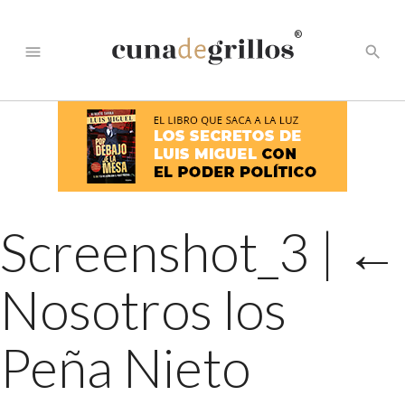
®
menu
search
Screenshot_3
|
←
Nosotros los
Peña Nieto