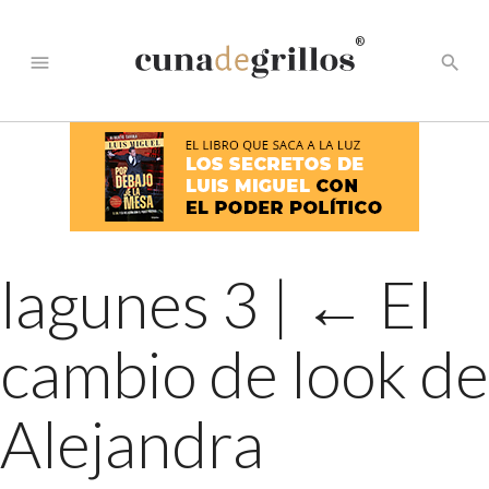
®
menu
search
lagunes 3
|
←
El
cambio de look de
Alejandra