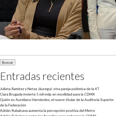
Buscar:
Entradas recientes
Julieta Ramírez y Netza Jáuregui: otra pareja polémica de la 4T
Clara Brugada invierte 5 mil mdp en movilidad para la CDMX
Quién es Aureliano Hernández, el nuevo titular de la Auditoría Superior
de la Federación
Adrián Rubalcava aumenta la percepción positiva del Metro
Adrián Rubalcava entre los favoritos para gobernar la CDMX