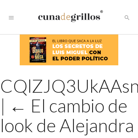
®
menu
search
CQlZJQ3UkAAs
|
←
El cambio de
look de Alejandra