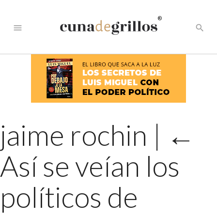
®
menu
search
jaime rochin
|
←
Así se veían los
políticos de