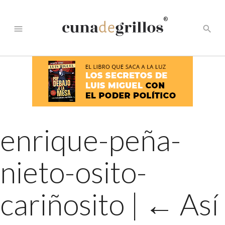
®
menu
search
enrique-peña-
nieto-osito-
cariñosito
|
←
Así