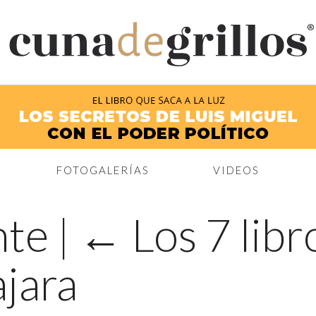
®
FOTOGALERÍAS
VIDEOS
nte
|
←
Los 7 libr
ajara