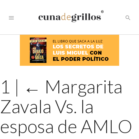
®
menu
search
1
|
←
Margarita
Zavala Vs. la
esposa de AMLO