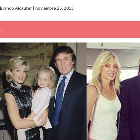
Brando Alcauter
|
noviembre 25, 2015
←
→