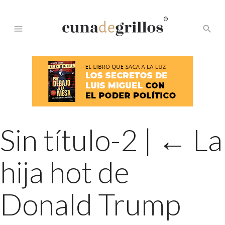
®
menu
search
Sin título-2
|
←
La
hija hot de
Donald Trump