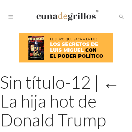
®
menu
search
Sin título-12
|
←
La hija hot de
Donald Trump