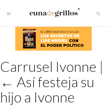
®
menu
search
Carrusel Ivonne
|
←
Así festeja su
hijo a Ivonne