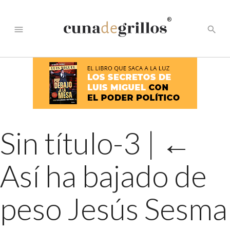
®
menu
search
Sin título-3
|
←
Así ha bajado de
peso Jesús Sesma