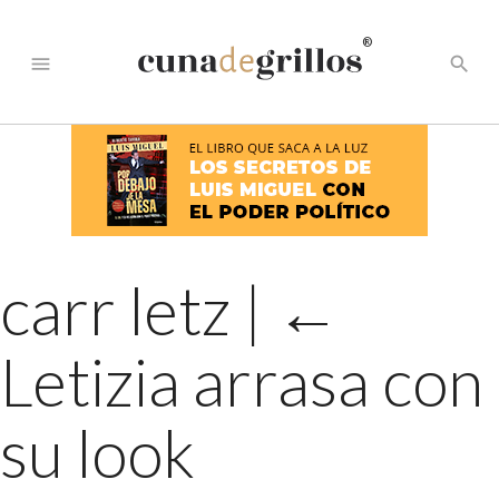
®
menu
search
carr letz
|
←
Letizia arrasa con
su look