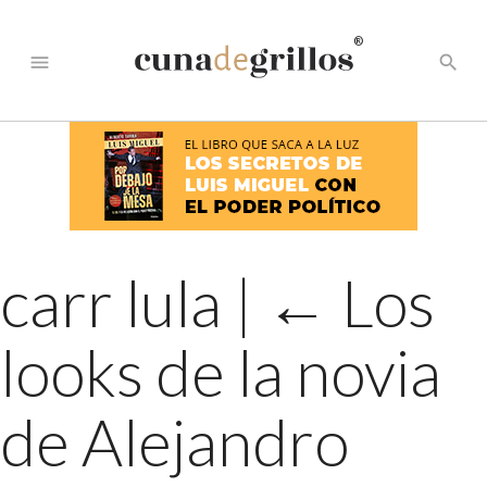
®
menu
search
carr lula
|
←
Los
looks de la novia
de Alejandro