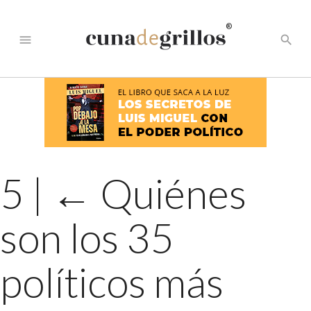
®
menu
search
5
|
←
Quiénes
son los 35
políticos más