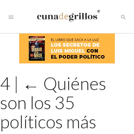
®
menu
search
4
|
←
Quiénes
son los 35
políticos más