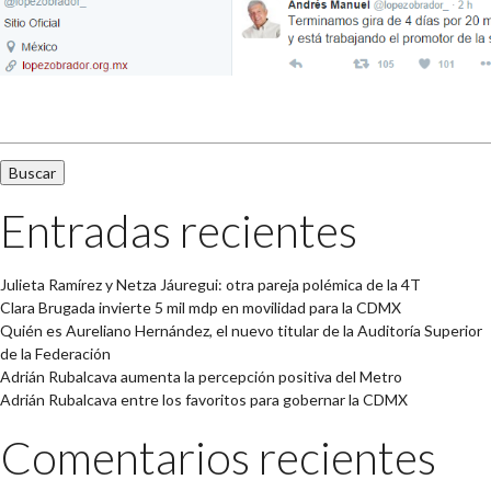
Buscar:
Entradas recientes
Julieta Ramírez y Netza Jáuregui: otra pareja polémica de la 4T
Clara Brugada invierte 5 mil mdp en movilidad para la CDMX
Quién es Aureliano Hernández, el nuevo titular de la Auditoría Superior
de la Federación
Adrián Rubalcava aumenta la percepción positiva del Metro
Adrián Rubalcava entre los favoritos para gobernar la CDMX
Comentarios recientes