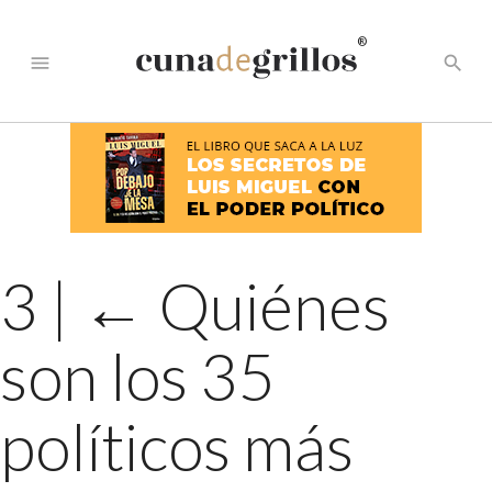
®
menu
search
3
|
←
Quiénes
son los 35
políticos más