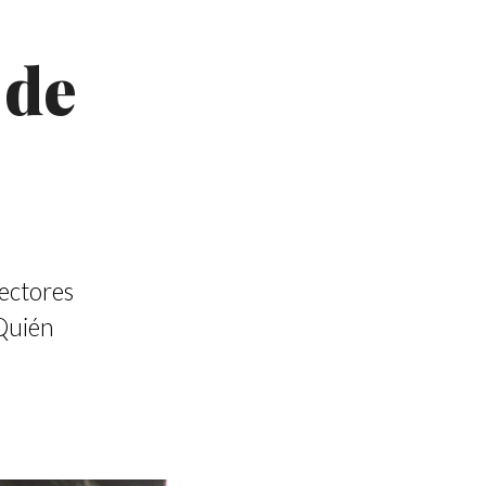
 de
lectores
 Quién