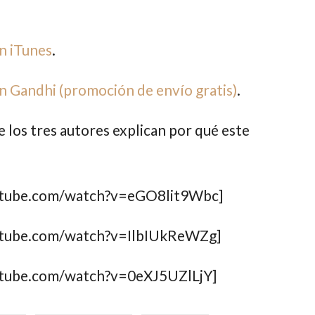
n iTunes
.
n Gandhi (promoción de envío gratis)
.
 los tres autores explican por qué este
utube.com/watch?v=eGO8lit9Wbc]
utube.com/watch?v=IlbIUkReWZg]
utube.com/watch?v=0eXJ5UZlLjY]