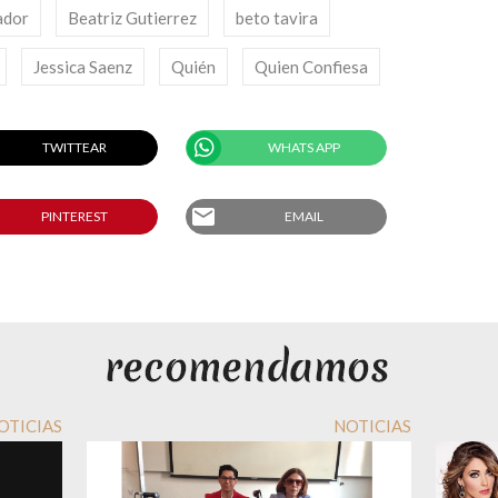
ador
Beatriz Gutierrez
beto tavira
Jessica Saenz
Quién
Quien Confiesa
TWITTEAR
WHATS APP
email
PINTEREST
EMAIL
OTICIAS
NOTICIAS