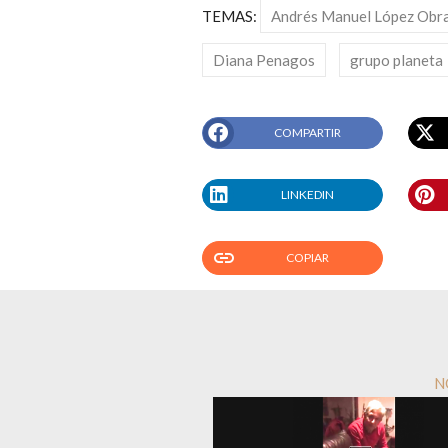
TEMAS:
Andrés Manuel López Obr
Diana Penagos
grupo planeta
COMPARTIR
LINKEDIN
link
COPIAR
N