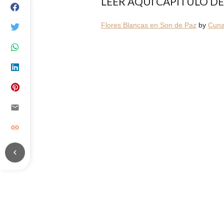
LEER AQUÍ CAPÍTULO DE
Flores Blancas en Son de Paz
by
Cuna
email
link
chevron_left